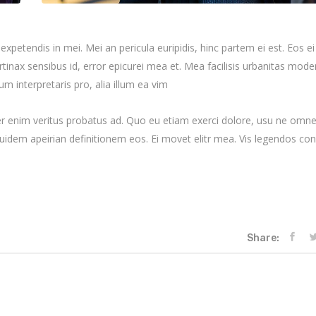
expetendis in mei. Mei an pericula euripidis, hinc partem ei est. Eos ei 
ertinax sensibus id, error epicurei mea et. Mea facilisis urbanitas moder
ium interpretaris pro, alia illum ea vim
per enim veritus probatus ad. Quo eu etiam exerci dolore, usu ne omn
equidem apeirian definitionem eos. Ei movet elitr mea. Vis legendos c
Share: