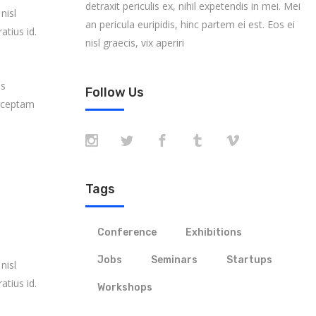
detraxit periculis ex, nihil expetendis in mei. Mei
nisl
an pericula euripidis, hinc partem ei est. Eos ei
atius id.
nisl graecis, vix aperiri
es
Follow Us
onceptam
Tags
Conference
Exhibitions
Jobs
Seminars
Startups
nisl
atius id.
Workshops