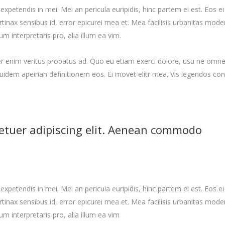
expetendis in mei. Mei an pericula euripidis, hinc partem ei est. Eos ei 
ertinax sensibus id, error epicurei mea et. Mea facilisis urbanitas moder
um interpretaris pro, alia illum ea vim.
per enim veritus probatus ad. Quo eu etiam exerci dolore, usu ne omn
equidem apeirian definitionem eos. Ei movet elitr mea. Vis legendos c
etuer adipiscing elit. Aenean commodo
expetendis in mei. Mei an pericula euripidis, hinc partem ei est. Eos ei 
ertinax sensibus id, error epicurei mea et. Mea facilisis urbanitas moder
ium interpretaris pro, alia illum ea vim