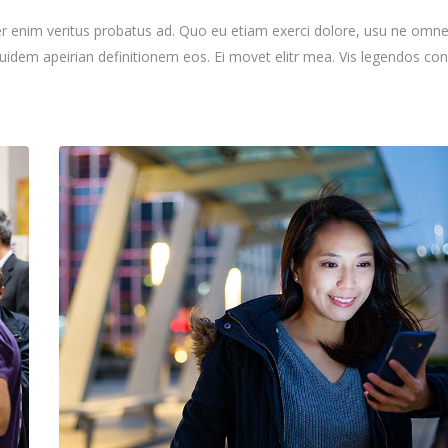
per enim veritus probatus ad. Quo eu etiam exerci dolore, usu ne omn
equidem apeirian definitionem eos. Ei movet elitr mea. Vis legendos c