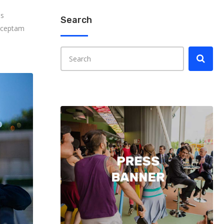
es
Search
onceptam