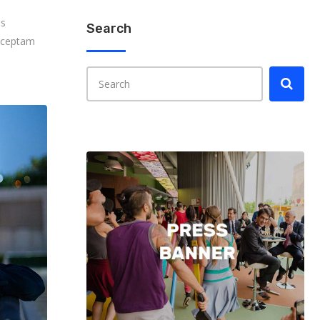
es
Search
onceptam