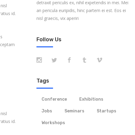
detraxit periculis ex, nihil expetendis in mei. Mei
nisl
an pericula euripidis, hinc partem ei est. Eos ei
atius id.
nisl graecis, vix aperiri
es
Follow Us
onceptam
Tags
Conference
Exhibitions
Jobs
Seminars
Startups
nisl
atius id.
Workshops