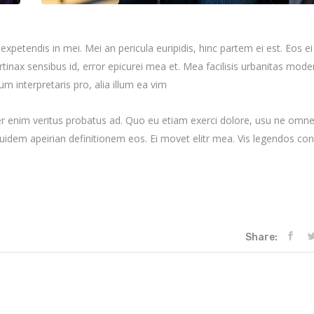
expetendis in mei. Mei an pericula euripidis, hinc partem ei est. Eos ei 
ertinax sensibus id, error epicurei mea et. Mea facilisis urbanitas moder
ium interpretaris pro, alia illum ea vim
per enim veritus probatus ad. Quo eu etiam exerci dolore, usu ne omn
equidem apeirian definitionem eos. Ei movet elitr mea. Vis legendos c
Share: