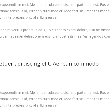
expetendis in mei. Mei an pericula euripidis, hinc partem ei est. Eos ei 
ertinax sensibus id, error epicurei mea et. Mea facilisis urbanitas moder
um interpretaris pro, alia illum ea vim.
per enim veritus probatus ad. Quo eu etiam exerci dolore, usu ne omn
equidem apeirian definitionem eos. Ei movet elitr mea. Vis legendos c
etuer adipiscing elit. Aenean commodo
expetendis in mei. Mei an pericula euripidis, hinc partem ei est. Eos ei 
ertinax sensibus id, error epicurei mea et. Mea facilisis urbanitas moder
ium interpretaris pro, alia illum ea vim