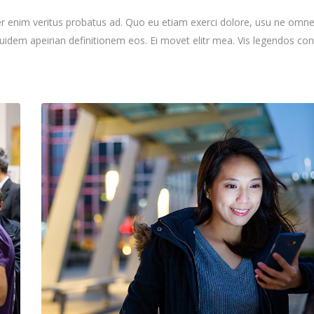
per enim veritus probatus ad. Quo eu etiam exerci dolore, usu ne omn
equidem apeirian definitionem eos. Ei movet elitr mea. Vis legendos c