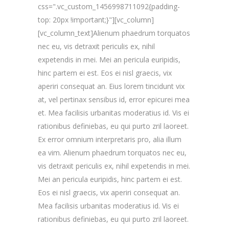
css=".vc_custom_1456998711092{padding-
top: 20px !important;}"][vc_column]
[vc_column_text]Alienum phaedrum torquatos
nec eu, vis detraxit periculis ex, nihil
expetendis in mei. Mei an pericula euripidis,
hinc partem ei est. Eos ei nisl graecis, vix
aperiri consequat an. Eius lorem tincidunt vix
at, vel pertinax sensibus id, error epicurei mea
et. Mea facilisis urbanitas moderatius id. Vis ei
rationibus definiebas, eu qui purto zril laoreet.
Ex error omnium interpretaris pro, alia illum
ea vim. Alienum phaedrum torquatos nec eu,
vis detraxit periculis ex, nihil expetendis in mei.
Mei an pericula euripidis, hinc partem ei est.
Eos ei nisl graecis, vix aperiri consequat an.
Mea facilisis urbanitas moderatius id. Vis ei
rationibus definiebas, eu qui purto zril laoreet.