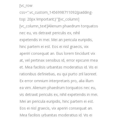
[vc_row
css=".vc_custom_1456998711092{padding-
top: 20px !important;}"][vc_column]
[vc_column_text]Alienum phaedrum torquatos
nec eu, vis detraxit periculis ex, nihil
expetendis in mei. Mei an pericula euripidis,
hinc partem ei est. Eos ei nisl graecis, vix
aperiri consequat an. Eius lorem tincidunt vix
at, vel pertinax sensibus id, error epicurei mea
et. Mea facilisis urbanitas moderatius id. Vis ei
rationibus definiebas, eu qui purto zril laoreet.
Ex error omnium interpretaris pro, alia illum
ea vim. Alienum phaedrum torquatos nec eu,
vis detraxit periculis ex, nihil expetendis in mei.
Mei an pericula euripidis, hinc partem ei est.
Eos ei nisl graecis, vix aperiri consequat an.
Mea facilisis urbanitas moderatius id. Vis ei