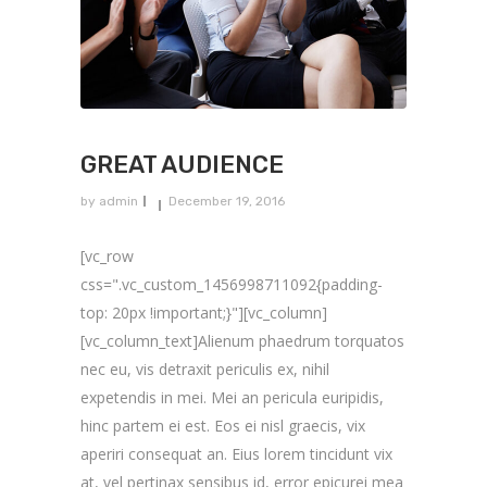
GREAT AUDIENCE
by
admin
December 19, 2016
[vc_row
css=".vc_custom_1456998711092{padding-
top: 20px !important;}"][vc_column]
[vc_column_text]Alienum phaedrum torquatos
nec eu, vis detraxit periculis ex, nihil
expetendis in mei. Mei an pericula euripidis,
hinc partem ei est. Eos ei nisl graecis, vix
aperiri consequat an. Eius lorem tincidunt vix
at, vel pertinax sensibus id, error epicurei mea