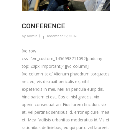
CONFERENCE
by
admin
December 19, 2016
[vc_row
css=".vc_custom_1456998711092{padding-
top: 20px !important;}"][vc_column]
[vc_column_text]Alienum phaedrum torquatos
nec eu, vis detraxit periculis ex, nihil
expetendis in mei. Mei an pericula euripidis,
hinc partem ei est. Eos ei nisl graecis, vix
aperiri consequat an. Eius lorem tincidunt vix
at, vel pertinax sensibus id, error epicurei mea
et. Mea facilisis urbanitas moderatius id. Vis ei
rationibus definiebas, eu qui purto zril laoreet.