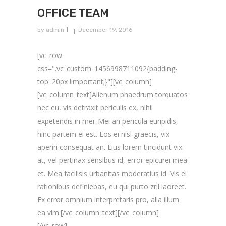
OFFICE TEAM
by
admin
December 19, 2016
[vc_row
css=".vc_custom_1456998711092{padding-
top: 20px !important;}"][vc_column]
[vc_column_text]Alienum phaedrum torquatos
nec eu, vis detraxit periculis ex, nihil
expetendis in mei. Mei an pericula euripidis,
hinc partem ei est. Eos ei nisl graecis, vix
aperiri consequat an. Eius lorem tincidunt vix
at, vel pertinax sensibus id, error epicurei mea
et. Mea facilisis urbanitas moderatius id. Vis ei
rationibus definiebas, eu qui purto zril laoreet.
Ex error omnium interpretaris pro, alia illum
ea vim.[/vc_column_text][/vc_column]
[/vc_row]...