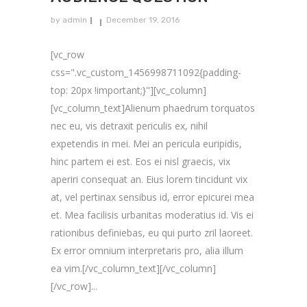
by
admin
December 19, 2016
[vc_row
css=".vc_custom_1456998711092{padding-
top: 20px !important;}"][vc_column]
[vc_column_text]Alienum phaedrum torquatos
nec eu, vis detraxit periculis ex, nihil
expetendis in mei. Mei an pericula euripidis,
hinc partem ei est. Eos ei nisl graecis, vix
aperiri consequat an. Eius lorem tincidunt vix
at, vel pertinax sensibus id, error epicurei mea
et. Mea facilisis urbanitas moderatius id. Vis ei
rationibus definiebas, eu qui purto zril laoreet.
Ex error omnium interpretaris pro, alia illum
ea vim.[/vc_column_text][/vc_column]
[/vc_row]...