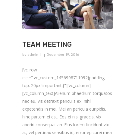
TEAM MEETING
by
admin
December 19, 2016
[vc_row
css=".vc_custom_1456998711092{padding-
top: 20px !important;}"][vc_column]
[vc_column_text]Alienum phaedrum torquatos
nec eu, vis detraxit periculis ex, nihil
expetendis in mei. Mei an pericula euripidis,
hinc partem ei est. Eos ei nisl graecis, vix
aperiri consequat an. Eius lorem tincidunt vix
at, vel pertinax sensibus id, error epicurei mea