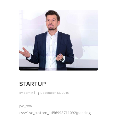
STARTUP
by
admin
December 13, 2016
[vc_row
css=".vc_custom_1456998711092{padding-