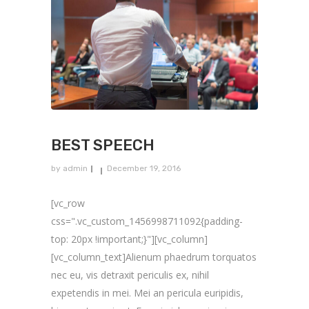
BEST SPEECH
by
admin
December 19, 2016
[vc_row
css=".vc_custom_1456998711092{padding-
top: 20px !important;}"][vc_column]
[vc_column_text]Alienum phaedrum torquatos
nec eu, vis detraxit periculis ex, nihil
expetendis in mei. Mei an pericula euripidis,